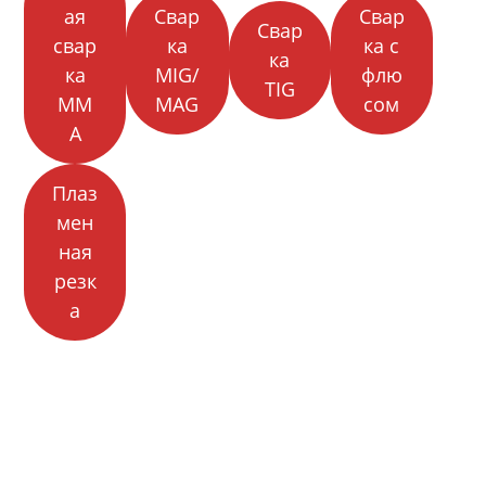
ая
Свар
Свар
Свар
свар
ка
ка с
ка
ка
MIG/
флю
TIG
MM
MAG
сом
A
Плаз
мен
ная
резк
а